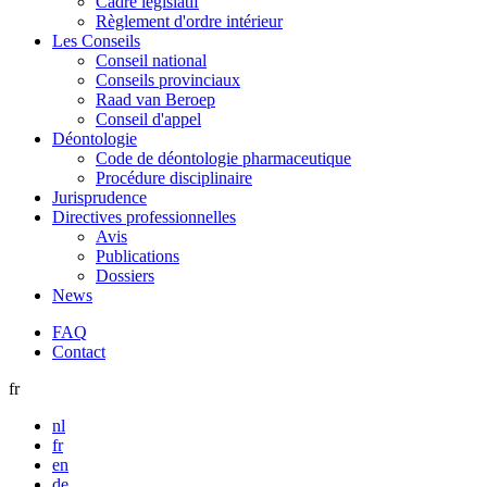
Cadre législatif
Règlement d'ordre intérieur
Les Conseils
Conseil national
Conseils provinciaux
Raad van Beroep
Conseil d'appel
Déontologie
Code de déontologie pharmaceutique
Procédure disciplinaire
Jurisprudence
Directives professionnelles
Avis
Publications
Dossiers
News
FAQ
Contact
fr
nl
fr
en
de