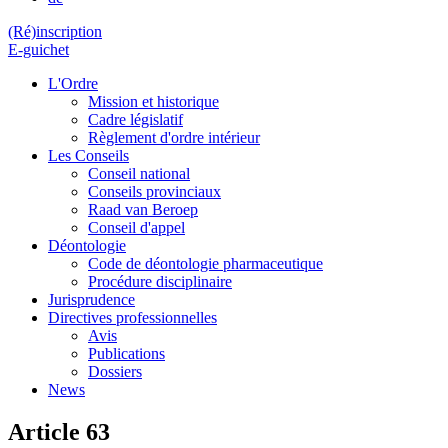
(Ré)inscription
E-guichet
L'Ordre
Mission et historique
Cadre législatif
Règlement d'ordre intérieur
Les Conseils
Conseil national
Conseils provinciaux
Raad van Beroep
Conseil d'appel
Déontologie
Code de déontologie pharmaceutique
Procédure disciplinaire
Jurisprudence
Directives professionnelles
Avis
Publications
Dossiers
News
Article 63